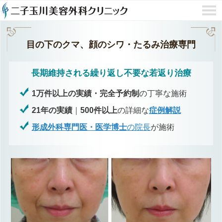
目の下のクマ、顔のシワ・たるみ治療専門
長期維持される繰り返し不要な若返り治療
1万件以上の実績・完全予約制
の丁寧な施術
21年の実績
｜
500件以上
の詳細な
症例解説
形成外科専門医・医学博士
の院長
が施術