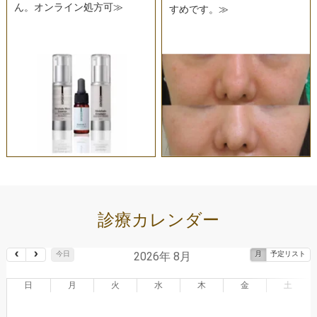
ん。オンライン処方可≫
すめです。≫
診療カレンダー
2026年 8月
今日
月
予定リスト
日
月
火
水
木
金
土