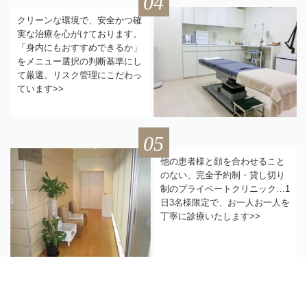
04
クリーンな環境で、安全かつ確
実な治療を心がけております。
「身内にもおすすめできるか」
をメニュー選択の判断基準にし
て厳選。リスク管理にこだわっ
ています>>
05
他の患者様と顔を合わせること
のない、完全予約制・貸し切り
制のプライベートクリニック…1
日3名様限定で、お一人お一人を
丁寧に診療いたします>>