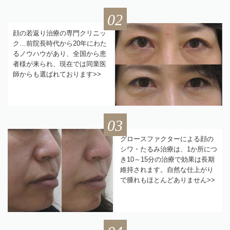
02
顔の若返り治療の専門クリニッ
ク…前院長時代から20年にわた
るノウハウがあり、全国から患
者様が来られ、現在では同業医
師からも選ばれております>>
03
グロースファクターによる顔の
シワ・たるみ治療は、1か所につ
き10～15分の治療で効果は長期
維持されます。自然な仕上がり
で腫れもほとんどありません>>