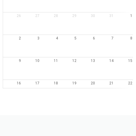
26
27
28
29
30
31
1
2
3
4
5
6
7
8
9
10
11
12
13
14
15
16
17
18
19
20
21
22
23
24
25
26
27
28
29
30
31
1
2
3
4
5