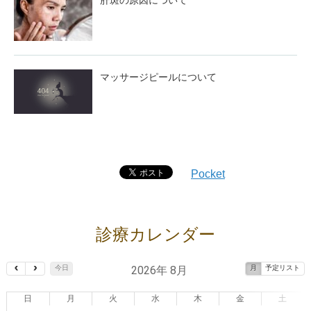
マッサージピールについて
Pocket
診療カレンダー
2026年 8月
今日
月
予定リスト
日
月
火
水
木
金
土