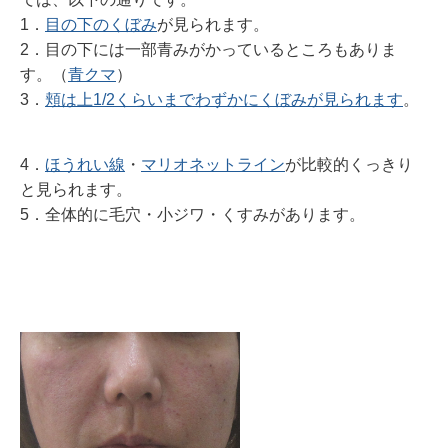
1．
目の下のくぼみ
が見られます。
2．目の下には一部青みがかっているところもありま
す。
（
青クマ
）
3．
頬は上1/2くらいまでわずかにくぼみが見られます
。
4．
ほうれい線
・
マリオネットライン
が比較的くっきり
と見られます。
5．全体的に毛穴・小ジワ・くすみがあります。