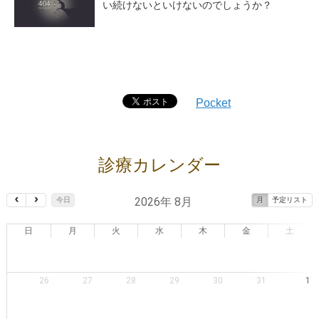
い続けないといけないのでしょうか？
Pocket
診療カレンダー
2026年 8月
今日
月
予定リスト
日
月
火
水
木
金
土
26
27
28
29
30
31
1