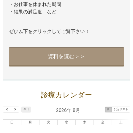
・お仕事を休まれた期間
・結果の満足度 など
ぜひ以下をクリックしてご覧下さい！
資料を読む＞＞
診療カレンダー
2026年 8月
今日
月
予定リスト
日
月
火
水
木
金
土