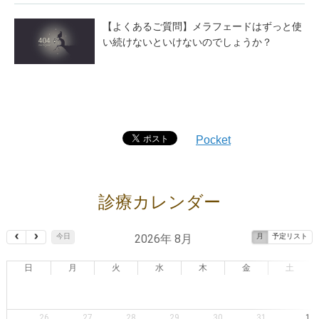
【よくあるご質問】メラフェードはずっと使
い続けないといけないのでしょうか？
Pocket
診療カレンダー
2026年 8月
今日
月
予定リスト
日
月
火
水
木
金
土
26
27
28
29
30
31
1