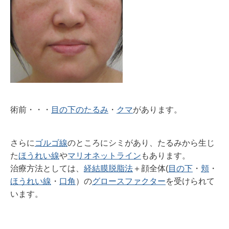
術前・・・
目の下のたるみ
・
クマ
があります。
さらに
ゴルゴ線
のところにシミがあり、たるみから生じ
た
ほうれい線
や
マリオネットライン
もあります。
治療方法としては、
経結膜脱脂法
＋顔全体(
目の下
・
頬
・
ほうれい線
・
口角
）の
グロースファクター
を
受けられ
て
います。