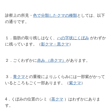
診察上の所見・
色で分類したクマの種類
としては、以下
の通りです。
１．脂肪の取り残しはなく、
ハの字状にくぼみ
がわずか
に残っています。
（
影クマ・黒クマ
）
２．ごくわずかに
赤み （赤クマ）
があります。
３．
青クマ
との重複によりふくらみには一部紫がかって
いるところもごく一部あります。（
紫クマ
）
4．くぼみの位置のシミ（
茶クマ
）はわずかにありま
す。