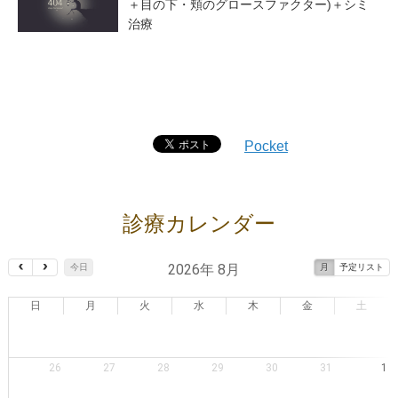
＋目の下・頬のグロースファクター)＋シミ
治療
Pocket
診療カレンダー
2026年 8月
今日
月
予定リスト
日
月
火
水
木
金
土
26
27
28
29
30
31
1