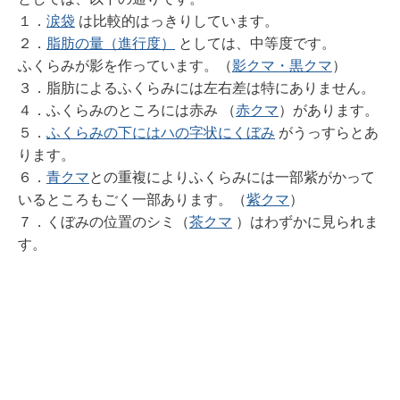
１．
涙袋
は比較的はっきりしています。
２．
脂肪の量（進行度）
としては、中等度です。
ふくらみが影を作っています。
（
影クマ・黒クマ
）
３．脂肪によるふくらみには左右差は特にありません。
４．ふくらみのところには
赤み （
赤クマ
）
があります。
５．
ふくらみの下にはハの字状にくぼみ
がうっすらとあ
ります。
６．
青クマ
との重複によりふくらみには一部紫がかって
いるところもごく一部あります。（
紫クマ
）
７．くぼみの位置のシミ（
茶クマ
）はわずかに見られま
す。