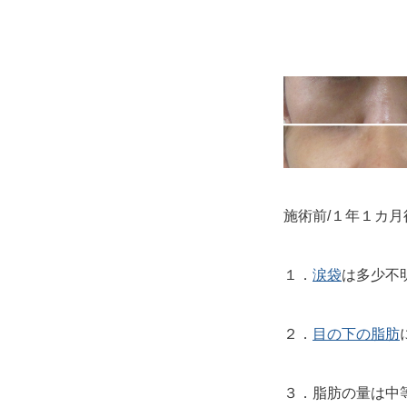
施術前/１年１カ
１．
涙袋
は多少不
２．
目の下の脂肪
３．脂肪の量は中