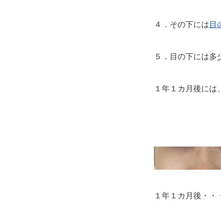
４．その下には
目
５．目の下には多
１年１カ月後には
１年１カ月後・・